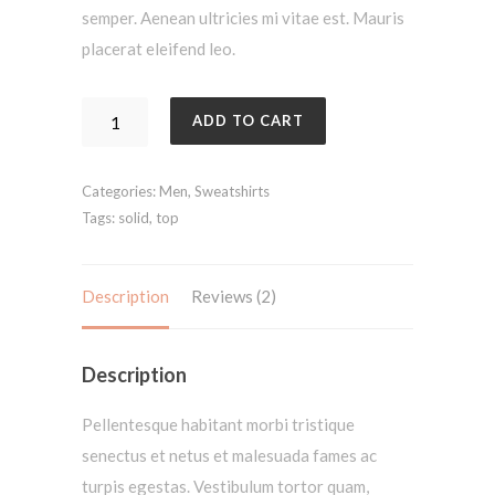
semper. Aenean ultricies mi vitae est. Mauris
placerat eleifend leo.
Emory
ADD TO CART
Piké
quantity
Categories:
Men
,
Sweatshirts
Tags:
solid
,
top
Description
Reviews (2)
Description
Pellentesque habitant morbi tristique
senectus et netus et malesuada fames ac
turpis egestas. Vestibulum tortor quam,