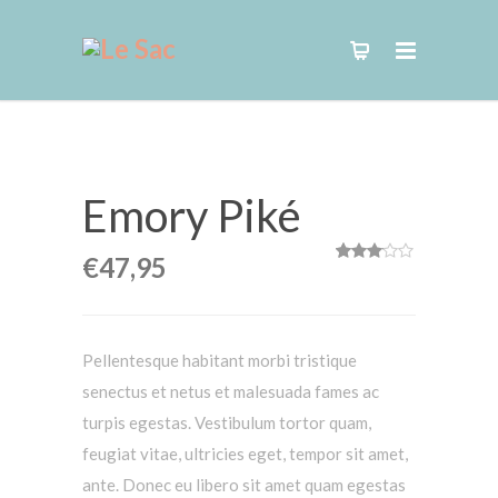
Emory Piké
€
47,95
2
Rated
3.00
out of
5
based
on
Pellentesque habitant morbi tristique
customer
senectus et netus et malesuada fames ac
ratings
turpis egestas. Vestibulum tortor quam,
feugiat vitae, ultricies eget, tempor sit amet,
ante. Donec eu libero sit amet quam egestas